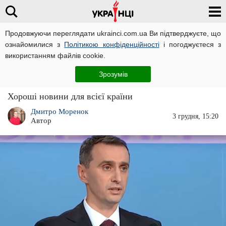
Продовжуючи переглядати ukrainci.com.ua Ви підтверджуєте, що
ознайомилися з
Політикою конфіденційності
і погоджуєтеся з
Головна
Україна
ЧИТАТЬ НА РУССКОМ
використанням файлів cookie.
Віктор Ляшко оголосив, що 8 регіонів
Зрозумів
можуть вийти з "червоної зони"
Хороші новини для всієї країни
Дмитро Моренок
3 грудня, 15:20
Автор