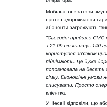
оператора.
Мобільні оператори змуше
проте подорожчання тариф
абоненти загрожують "вик
"Сьогодні прийшло СМС 
з 21.09 він коштує 140 г
користуюся зв'язком ць
піднімають. Це дуже доро
поповнювала на десять г
сімку. Економічні умови 
списувати. Просто опера
клієнтка.
У lifecell відповіли, що 