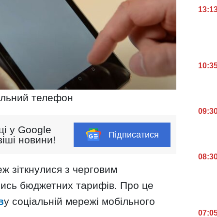
13:1
10:3
ільний телефон
09:3
ці у Google
Підписатися
іші новини!
08:3
еж зіткнулися з черговим
лись бюджетних тарифів. Про це
в
у соціальній мережі мобільного
07:0