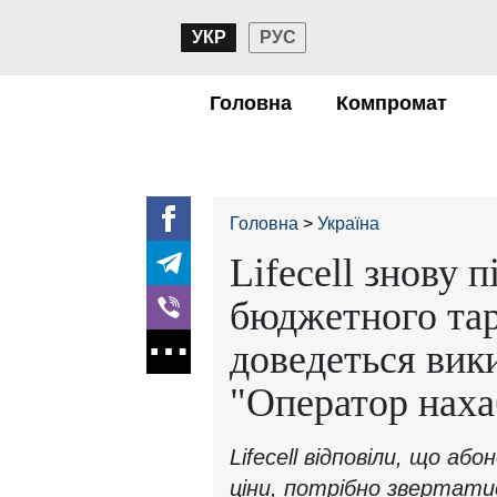
УКР
РУС
Головна
Компромат
Головна
Україна
Lifecell знову п
бюджетного тар
доведеться вик
"Оператор наха
Lifecell відповіли, що а
ціни, потрібно звертати