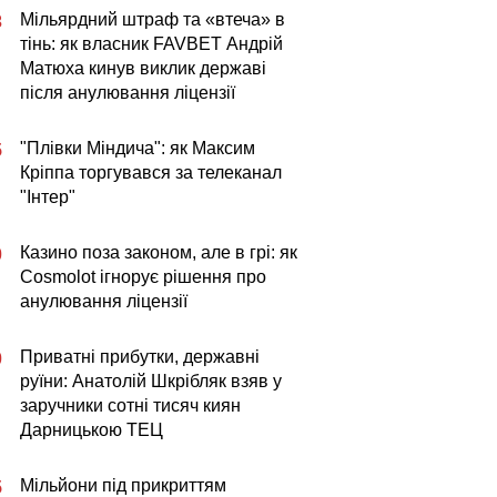
Мільярдний штраф та «втеча» в
3
тінь: як власник FAVBET Андрій
Матюха кинув виклик державі
після анулювання ліцензії
"Плівки Міндича": як Максим
5
Кріппа торгувався за телеканал
"Інтер"
Казино поза законом, але в грі: як
0
Cosmolot ігнорує рішення про
анулювання ліцензії
Приватні прибутки, державні
0
руїни: Анатолій Шкрібляк взяв у
заручники сотні тисяч киян
Дарницькою ТЕЦ
Мільйони під прикриттям
5