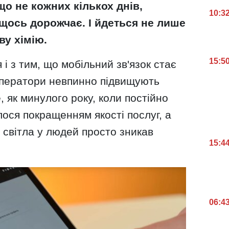
о не кожних кількох днів,
10:3
 щось дорожчає. І йдеться не лише
ву хімію.
15:5
я і з тим, що мобільний зв'язок стає
 оператори невпинно підвищують
, як минулого року, коли постійно
ося покращенням якості послуг, а
 світла у людей просто зникав
15:4
06:4