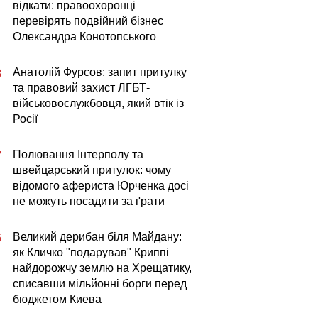
відкати: правоохоронці
перевірять подвійний бізнес
Олександра Конотопського
Анатолій Фурсов: запит притулку
8
та правовий захист ЛГБТ-
військовослужбовця, який втік із
Росії
Полювання Інтерполу та
7
швейцарський притулок: чому
відомого афериста Юрченка досі
не можуть посадити за ґрати
Великий дерибан біля Майдану:
5
як Кличко "подарував" Криппі
найдорожчу землю на Хрещатику,
списавши мільйонні борги перед
бюджетом Киева