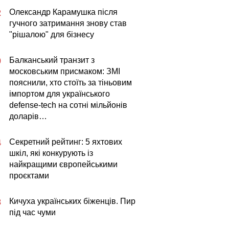
Олександр Карамушка після
2
гучного затримання знову став
"рішалою" для бізнесу
Балканський транзит з
0
московським присмаком: ЗМІ
пояснили, хто стоїть за тіньовим
імпортом для українського
defense-tech на сотні мільйонів
доларів…
Секретний рейтинг: 5 яхтових
4
шкіл, які конкурують із
найкращими європейськими
проєктами
Кичуха українських біженців. Пир
3
під час чуми