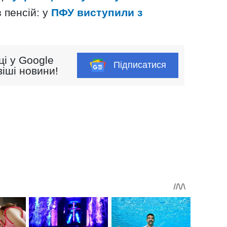
 пенсій: у
ПФУ виступили з
ці у Google
Підписатися
іші новини!