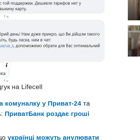
гук на Lifecell
за комуналку у Приват-24
та
ь:
ПриватБанк роздає гроші
 що
українці можуть анулювати