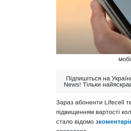
моб
Підпишіться на Україн
News! Тільки найяскрав
Зараз абоненти Lifecell т
підвищенням вартості ко
стало відомо з
коментарі