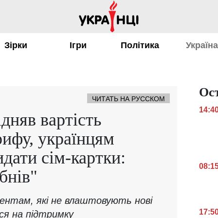
Зірки
Ігри
Політика
Україн
Ос
ЧИТАТЬ НА РУССКОМ
14:4
ідняв вартість
ифу, українцям
идати сім-картки:
08:1
бнів"
бонентам, які не влаштовують нові
17:5
ся на підтримку