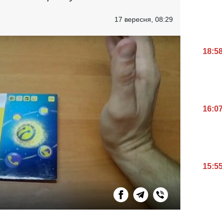
17 вересня, 08:29
18:5
16:0
15:5