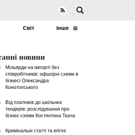
а
Світ
Інше
танні новини
Мільярди на імпорті без
0
співробітників: офшорні схеми в
бізнесі Олександра
Конотопського
Від платежів до шкільних
5
тендерів: розслідування про
бізнес-схеми Костянтина Ткача
Кримінальні статті та елітні
0