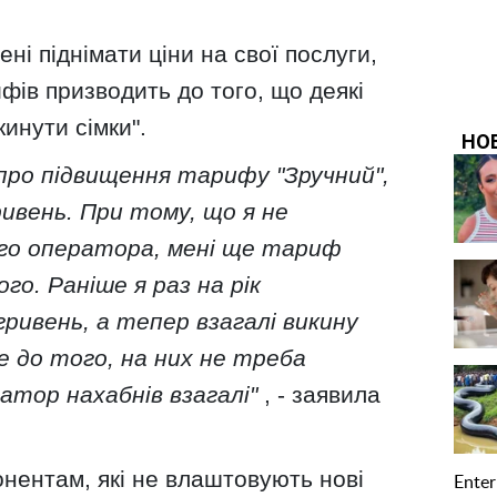
ні піднімати ціни на свої послуги,
ів призводить до того, що деякі
инути сімки".
про підвищення тарифу "Зручний",
ривень. При тому, що я не
ого оператора, мені ще тариф
го. Раніше я раз на рік
ривень, а тепер взагалі викину
не до того, на них не треба
тор нахабнів взагалі"
, - заявила
абонентам, які не влаштовують нові