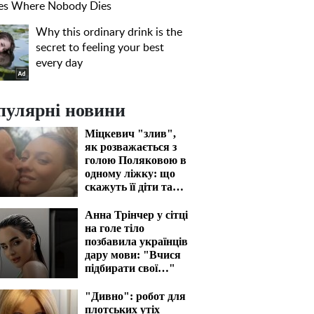
пулярні новини
Міцкевич "злив",
як розважається з
голою Поляковою в
одному ліжку: що
скажуть її діти та
чоловік
Анна Трінчер у сітці
на голе тіло
позбавила українців
дару мови: "Вчися
підбирати свої…"
"Дивно": робот для
плотських утіх