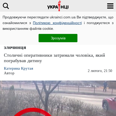
Продовжуючи переглядати ukrainci.com.ua Ви підтверджуєте, що
ознайомилися з
Політикою конфіденційності
і погоджуєтеся з
Головна
Україна
ЧИТАТЬ НА РУССКОМ
використанням файлів cookie.
Українець обікрав 8-річну дитину у розпал
Зрозумів
робочого дня: поліція швидко знайшла
злочинця
Столичні оперативники затримали чоловіка, який
пограбував дитину
Катерина Крутая
2 лютого, 21:50
Автор