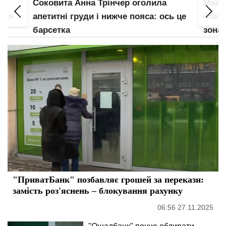
Соковита Анна Трінчер оголила
Майж
 для
апетитні груди і нижче пояса: ось це
блисн
барсетка
зона 
"ПриватБанк" позбавляє грошей за перекази:
замість роз'яснень – блокування рахунку
06:56 27.11.2025