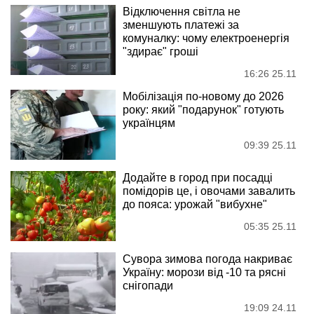
Відключення світла не
зменшують платежі за
комуналку: чому електроенергія
"здирає" гроші
16:26 25.11
Мобілізація по-новому до 2026
року: який "подарунок" готують
українцям
09:39 25.11
Додайте в город при посадці
помідорів це, і овочами завалить
до пояса: урожай "вибухне"
05:35 25.11
Сувора зимова погода накриває
Україну: морози від -10 та рясні
снігопади
19:09 24.11