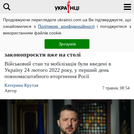
Продовжуючи переглядати ukrainci.com.ua Ви підтверджуєте, що
ознайомилися з
Політикою конфіденційності
і погоджуєтеся з
Головна
Україна
ЧИТАТЬ НА РУССКОМ
використанням файлів cookie.
Війна не закінчиться 13 травня: Володимир
Зрозумів
Зеленський ухвалив рішення –
законопроєкти вже на столі
Військовий стан та мобілізація були введені в
Україну 24 лютого 2022 року, у перший день
повномасштабного вторгнення Росії
Катерина Крутая
7 травня, 08:54
Автор