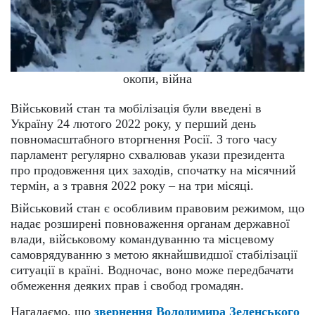
окопи, війна
Військовий стан та мобілізація були введені в
Україну 24 лютого 2022 року, у перший день
повномасштабного вторгнення Росії. З того часу
парламент регулярно схвалював укази президента
про продовження цих заходів, спочатку на місячний
термін, а з травня 2022 року – на три місяці.
Військовий стан є особливим правовим режимом, що
надає розширені повноваження органам державної
влади, військовому командуванню та місцевому
самоврядуванню з метою якнайшвидшої стабілізації
ситуації в країні. Водночас, воно може передбачати
обмеження деяких прав і свобод громадян.
Нагадаємо, що
звернення Володимира Зеленського