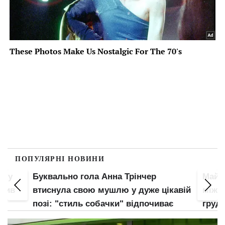
ПОПУЛЯРНІ НОВИНИ
пку
Буквально гола Анна Трінчер
Майже
злив
втиснула свою мушлю у дуже цікавій
між н
позі: "стиль собачки" відпочиває
груди