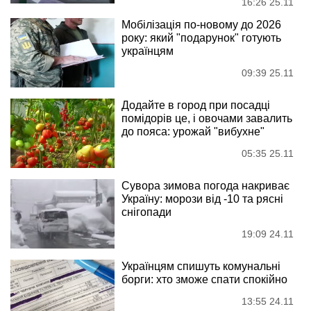
16:26 25.11
Мобілізація по-новому до 2026
року: який "подарунок" готують
українцям
09:39 25.11
Додайте в город при посадці
помідорів це, і овочами завалить
до пояса: урожай "вибухне"
05:35 25.11
Сувора зимова погода накриває
Україну: морози від -10 та рясні
снігопади
19:09 24.11
Українцям спишуть комунальні
борги: хто зможе спати спокійно
13:55 24.11