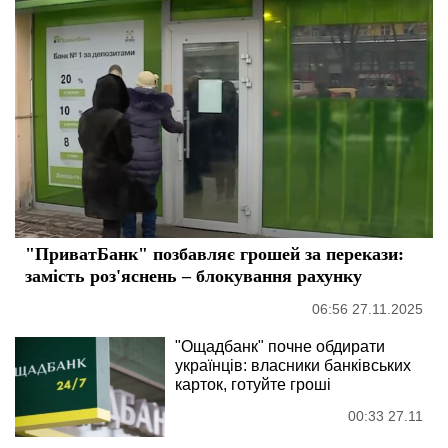
"ПриватБанк" позбавляє грошей за перекази:
замість роз'яснень – блокування рахунку
06:56 27.11.2025
"Ощадбанк" почне обдирати
українців: власники банківських
карток, готуйте гроші
00:33 27.11