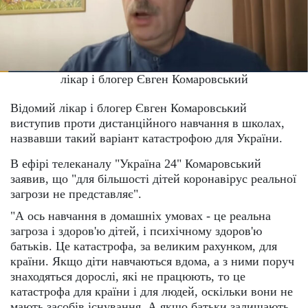
лікар і блогер Євген Комаровський
Відомий лікар і блогер Євген Комаровський
виступив проти дистанційного навчання в школах,
назвавши такий варіант катастрофою для України.
В ефірі телеканалу "Україна 24" Комаровський
заявив, що "для більшості дітей коронавірус реальної
загрози не представляє".
"А ось навчання в домашніх умовах - це реальна
загроза і здоров'ю дітей, і психічному здоров'ю
батьків. Це катастрофа, за великим рахунком, для
країни. Якщо діти навчаються вдома, а з ними поруч
знаходяться дорослі, які не працюють, то це
катастрофа для країни і для людей, оскільки вони не
мають засобів існування. А якщо батьки залишають