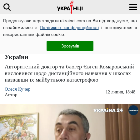
Продовжуючи переглядати ukrainci.com.ua Ви підтверджуєте, що
ознайомилися з
Політикою конфіденційності
і погоджуєтеся з
Головна
Україна
ЧИТАТЬ НА РУССКОМ
використанням файлів cookie.
Доктор Комаровський вимагає повернути
Зрозумів
дітей до школ, або буде катастрофа для
України
Авторитетний доктор та блогер Євген Комаровський
висловився щодо дистанційного навчання у школах
назвавши їх майбутньою катастрофою
Олеся Кучер
12 липня, 18:48
Автор