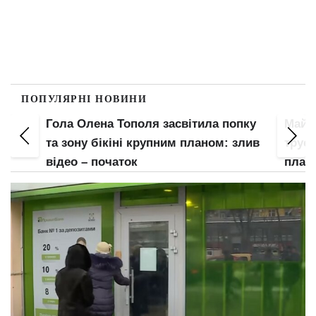
ПОПУЛЯРНІ НОВИНИ
пку
Майже гола Леся Нікітюк спустила
Гола
злив
труси і засвітила груди крупним
"мохн
планом
неї