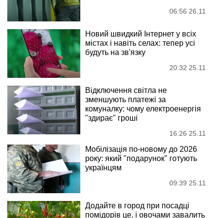
06:56 26.11
Новий швидкий Інтернет у всіх
містах і навіть селах: тепер усі
будуть на зв'язку
20:32 25.11
Відключення світла не
зменшують платежі за
комуналку: чому електроенергія
"здирає" гроші
16:26 25.11
Мобілізація по-новому до 2026
року: який "подарунок" готують
українцям
09:39 25.11
Додайте в город при посадці
помідорів це, і овочами завалить