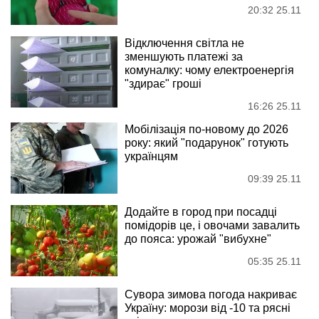
20:32 25.11
Відключення світла не
зменшують платежі за
комуналку: чому електроенергія
"здирає" гроші
16:26 25.11
Мобілізація по-новому до 2026
року: який "подарунок" готують
українцям
09:39 25.11
Додайте в город при посадці
помідорів це, і овочами завалить
до пояса: урожай "вибухне"
05:35 25.11
Сувора зимова погода накриває
Україну: морози від -10 та рясні