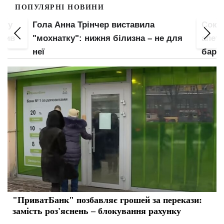
ПОПУЛЯРНІ НОВИНИ
пку
Гола Анна Трінчер виставила
Соко
злив
"мохнатку": нижня білизна – не для
апети
неї
барс
"ПриватБанк" позбавляє грошей за перекази:
замість роз'яснень – блокування рахунку