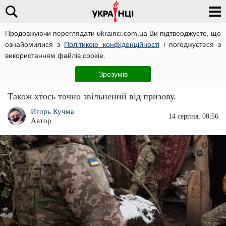
Продовжуючи переглядати ukrainci.com.ua Ви підтверджуєте, що
ознайомилися з
Політикою конфіденційності
і погоджуєтеся з
Головна
Україна
ЧИТАТЬ НА РУССКОМ
використанням файлів cookie.
Яких пенсіонерів мобілізують, а хто може
Зрозумів
спати спокійно: озвучено список
Також хтось точно звільнений від призову.
Игорь Кучма
14 серпня, 08:56
Автор