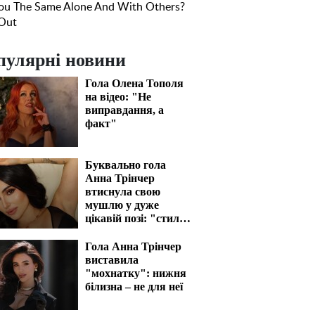
пулярні новини
Гола Олена Тополя
на відео: "Не
виправдання, а
факт"
Буквально гола
Анна Трінчер
втиснула свою
мушлю у дуже
цікавій позі: "стиль
собачки" відпочиває
Гола Анна Трінчер
виставила
"мохнатку": нижня
білизна – не для неї