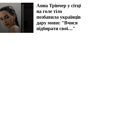
Анна Трінчер у сітці
на голе тіло
позбавила українців
дару мови: "Вчися
підбирати свої…"