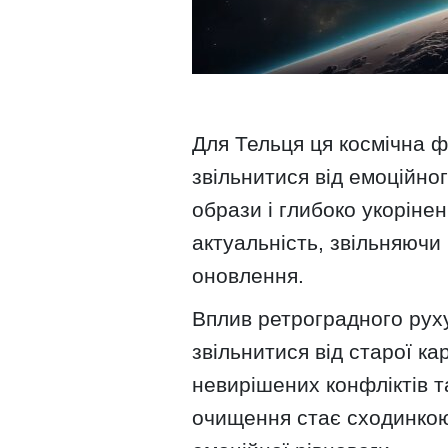
Для Тельця ця космічна 
звільнитися від емоційно
образи і глибоко укоріне
актуальність, звільняючи
оновлення.
Вплив ретроградного рух
звільнитися від старої к
невирішених конфліктів т
очищення стає сходинкою