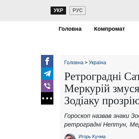
УКР
РУС
Головна
Компромат
Головна
Україна
Ретроградні Са
Меркурій змусят
Зодіаку прозрію
Гороскоп назвав знаки Зо
ретроградні Нептун, Ме
Игорь Кучма