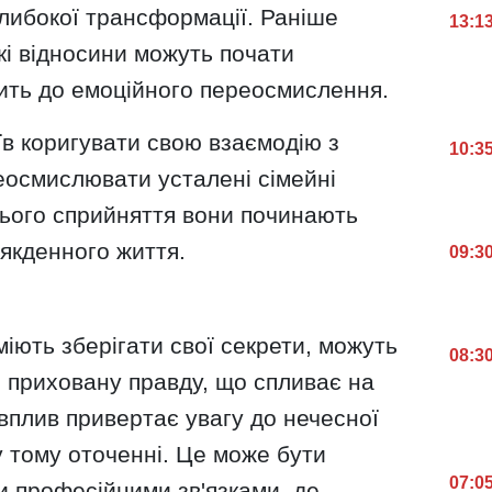
глибокої трансформації. Раніше
13:1
ькі відносини можуть почати
ить до емоційного переосмислення.
в коригувати свою взаємодію з
10:3
еосмислювати усталені сімейні
хнього сприйняття вони починають
якденного життя.
09:3
міють зберігати свої секрети, можуть
08:3
 приховану правду, що спливає на
вплив привертає увагу до нечесної
у тому оточенні. Це може бути
07:0
и професійними зв'язками, де