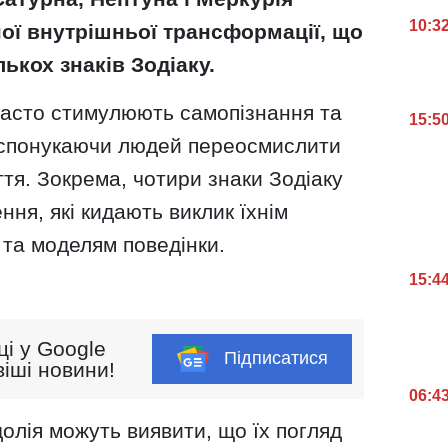
10:3
ної внутрішньої трансформації, що
ькох знаків Зодіаку.
часто стимулюють самопізнання та
15:5
 спонукаючи людей переосмислити
ття. Зокрема, чотири знаки Зодіаку
ня, які кидають виклик їхнім
та моделям поведінки.
15:4
ці у Google
Підписатися
іші новини!
06:4
олія можуть виявити, що їх погляд