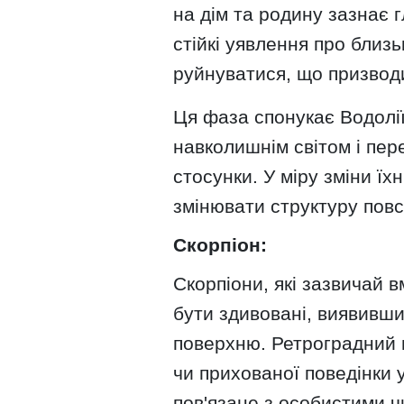
на дім та родину зазнає 
стійкі уявлення про близ
руйнуватися, що призвод
Ця фаза спонукає Водолії
навколишнім світом і пер
стосунки. У міру зміни ї
змінювати структуру повс
Скорпіон:
Скорпіони, які зазвичай в
бути здивовані, виявивши
поверхню. Ретроградний 
чи прихованої поведінки 
пов'язане з особистими ч