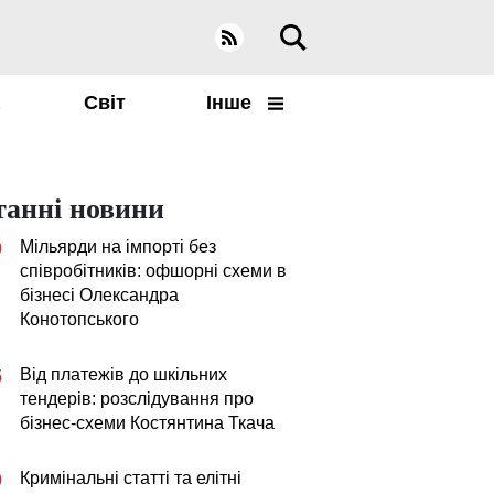
а
Світ
Інше
танні новини
Мільярди на імпорті без
0
співробітників: офшорні схеми в
бізнесі Олександра
Конотопського
Від платежів до шкільних
5
тендерів: розслідування про
бізнес-схеми Костянтина Ткача
Кримінальні статті та елітні
0