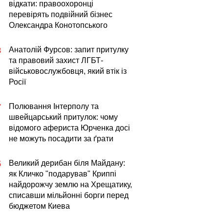
відкати: правоохоронці
перевірять подвійний бізнес
Олександра Конотопського
Анатолій Фурсов: запит притулку
8
та правовий захист ЛГБТ-
військовослужбовця, який втік із
Росії
Полювання Інтерполу та
7
швейцарський притулок: чому
відомого афериста Юрченка досі
не можуть посадити за ґрати
Великий дерибан біля Майдану:
5
як Кличко "подарував" Криппі
найдорожчу землю на Хрещатику,
списавши мільйонні борги перед
бюджетом Киева