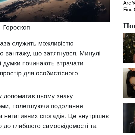
По
Гороскоп
фаза служить можливістю
го вантажу, що затягнувся. Минулі
ні думки починають втрачати
 простір для особистісного
у допомагає цьому знаку
арми, полегшуючи подолання
а негативних спогадів. Це внутрішнє
 до глибшого самосвідомості та