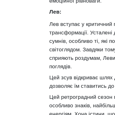
емоційної рівноваги.
Лев:
Лев вступає у критичний 
трансформації. Усталені 
сумнів, особливо ті, які п
світоглядом. Завдяки том
сприяють роздумам, Леви 
поглядів.
Цей зсув відкриває шлях 
дозволяє їм ставитись до
Цей ретроградний сезон 
особливо знаків, найбіл
енергіям. Хоча істини, щ