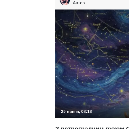
Автор
25 липня, 08:18
З ретроградним рухом С