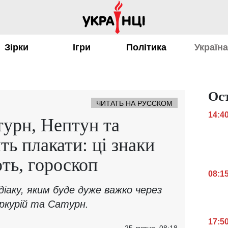
Зірки
Ігри
Політика
Україн
Ос
ЧИТАТЬ НА РУССКОМ
14:4
турн, Нептун та
ь плакати: ці знаки
ть, гороскоп
08:1
діаку, яким буде дуже важко через
ркурій та Сатурн.
17:5
25 липня, 08:18