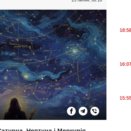
18:5
16:0
15:5
атурна, Нептуна і Меркурія