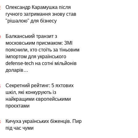
Олександр Карамушка після
2
гучного затримання знову став
"рішалою" для бізнесу
Балканський транзит з
0
московським присмаком: ЗМІ
пояснили, хто стоїть за тіньовим
імпортом для українського
defense-tech на сотні мільйонів
доларів…
Секретний рейтинг: 5 яхтових
4
шкіл, які конкурують із
найкращими європейськими
проєктами
Кичуха українських біженців. Пир
3
під час чуми