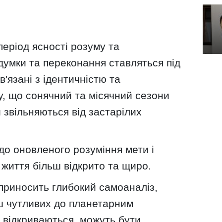
період ясності розуму та
думки та переконання ставляться під
ов'язані з ідентичністю та
у, що сонячний та місячний сезони
звільняються від застарілих
до оновленого розуміння мети і
 життя більш відкрито та щиро.
приносить глибокий самоаналіз,
ьш чутливих до планетарним
о відкриваються, можуть бути