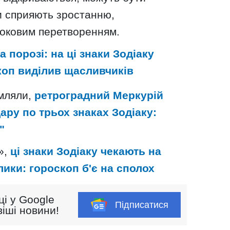
и сприяють зростанню,
роковим перетворенням.
а порозі: на ці знаки Зодіаку
скоп виділив щасливчиків
омляли,
ретроградний Меркурій
ару по трьох знаках Зодіаку:
"
»,
ці знаки Зодіаку чекають на
лики: гороскоп б'є на сполох
ці у Google
Підписатися
іші новини!