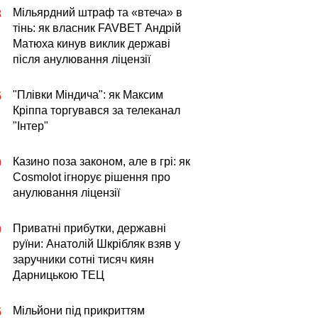
Мільярдний штраф та «втеча» в
3
тінь: як власник FAVBET Андрій
Матюха кинув виклик державі
після анулювання ліцензії
"Плівки Міндича": як Максим
5
Кріппа торгувався за телеканал
"Інтер"
Казино поза законом, але в грі: як
0
Cosmolot ігнорує рішення про
анулювання ліцензії
Приватні прибутки, державні
0
руїни: Анатолій Шкрібляк взяв у
заручники сотні тисяч киян
Дарницькою ТЕЦ
Мільйони під прикриттям
5