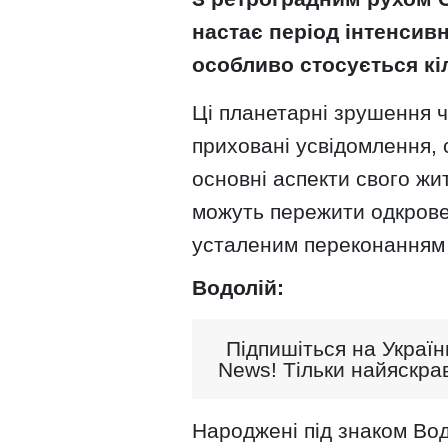
настає період інтенсив
особливо стосується кіл
Ці планетарні зрушення 
приховані усвідомлення,
основні аспекти свого жи
можуть пережити одкровен
усталеним переконанням 
Водолій:
Підпишіться на Україн
News! Тільки найяскрав
Народжені під знаком Вод