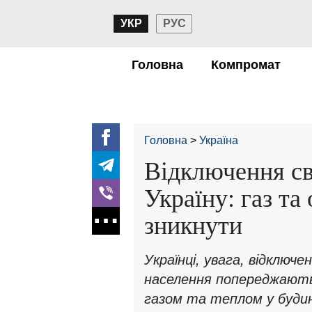
УКР
РУС
Головна
Компромат
Головна
Україна
Відключення св
Україну: газ т
зникнути
Українці, увага, відключ
населення попереджають 
газом та теплом у будин