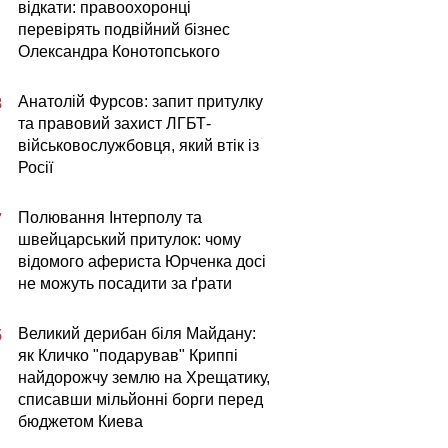
відкати: правоохоронці
перевірять подвійний бізнес
Олександра Конотопського
Анатолій Фурсов: запит притулку
8
та правовий захист ЛГБТ-
військовослужбовця, який втік із
Росії
Полювання Інтерполу та
7
швейцарський притулок: чому
відомого афериста Юрченка досі
не можуть посадити за ґрати
Великий дерибан біля Майдану:
5
як Кличко "подарував" Криппі
найдорожчу землю на Хрещатику,
списавши мільйонні борги перед
бюджетом Киева