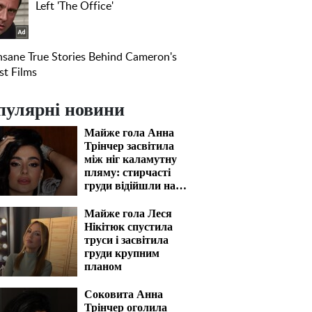
пулярні новини
Майже гола Анна
Трінчер засвітила
між ніг каламутну
пляму: стирчасті
груди відійшли на
задній план
Майже гола Леся
Нікітюк спустила
труси і засвітила
груди крупним
планом
Соковита Анна
Трінчер оголила