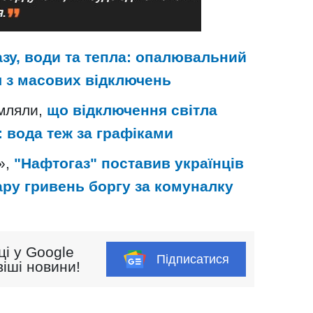
газу, води та тепла: опалювальний
я з масових відключень
омляли,
що відключення світла
 вода теж за графіками
»,
"Нафтогаз" поставив українців
ару гривень боргу за комуналку
ці у Google
Підписатися
іші новини!