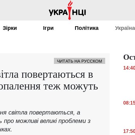
Зірки
Ігри
Політика
Україн
Ос
ЧИТАТЬ НА РУССКОМ
14:4
ітла повертаються в
а опалення теж можуть
08:1
ення світла повертаються, а
про можливі великі проблеми з
ках.
17:5