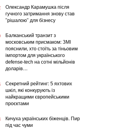
Олександр Карамушка після
2
гучного затримання знову став
"рішалою" для бізнесу
Балканський транзит з
0
московським присмаком: ЗМІ
пояснили, хто стоїть за тіньовим
імпортом для українського
defense-tech на сотні мільйонів
доларів…
Секретний рейтинг: 5 яхтових
4
шкіл, які конкурують із
найкращими європейськими
проєктами
Кичуха українських біженців. Пир
3
під час чуми