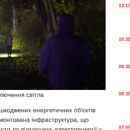
13:1
10:3
09:3
08:3
ключення світла
шкоджених енергетичних об'єктів
емонтована інфраструктура, що
07:0
ти до відключень електроенергії у