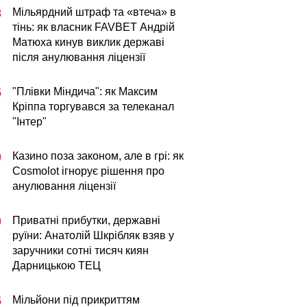
Мільярдний штраф та «втеча» в
3
тінь: як власник FAVBET Андрій
Матюха кинув виклик державі
після анулювання ліцензії
"Плівки Міндича": як Максим
5
Кріппа торгувався за телеканал
"Інтер"
Казино поза законом, але в грі: як
0
Cosmolot ігнорує рішення про
анулювання ліцензії
Приватні прибутки, державні
0
руїни: Анатолій Шкрібляк взяв у
заручники сотні тисяч киян
Дарницькою ТЕЦ
Мільйони під прикриттям
5