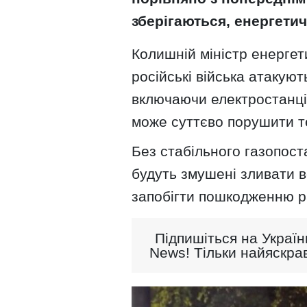
зберігаються, енергетич
Колишній міністр енерге
російські війська атакуют
включаючи електростанці
може суттєво порушити те
Без стабільного газопос
будуть змушені зливати в
запобігти пошкодженню ра
Підпишіться на Україн
News! Тільки найяскрав