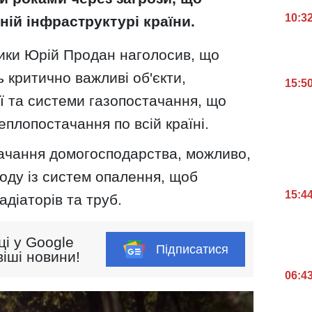
10:3
ній інфраструктурі країни.
тики Юрій Продан наголосив, що
ь критично важливі об'єкти,
15:5
ї та системи газопостачання, що
плопостачання по всій країні.
тачання домогосподарства, можливо,
оду із систем опалення, щоб
15:4
діаторів та труб.
ці у Google
Підписатися
іші новини!
06:4