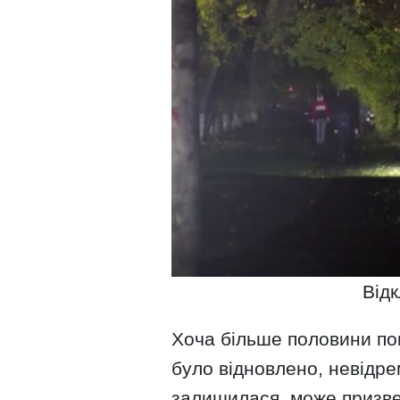
Від
Хоча більше половини по
було відновлено, невідр
залишилася, може призвес