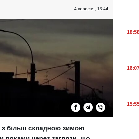
4 вересня, 13:44
18:5
16:0
15:5
я з більш складною зимою
и роками через загрози, що