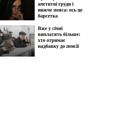
апетитні груди і
нижче пояса: ось це
барсетка
Вже у січні
виплатять більше:
хто отримає
надбавку до пенсії