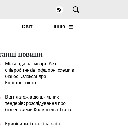
а
Світ
Інше
танні новини
Мільярди на імпорті без
0
співробітників: офшорні схеми в
бізнесі Олександра
Конотопського
Від платежів до шкільних
5
тендерів: розслідування про
бізнес-схеми Костянтина Ткача
Кримінальні статті та елітні
0