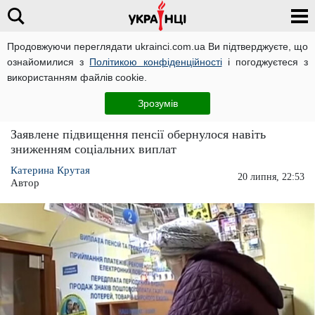
Продовжуючи переглядати ukrainci.com.ua Ви підтверджуєте, що
ознайомилися з
Політикою конфіденційності
і погоджуєтеся з
Головна
Україна
ЧИТАТЬ НА РУССКОМ
використанням файлів cookie.
Замість підвищення, деяким пенсіонерам
Зрозумів
знизили пенсії
Заявлене підвищення пенсії обернулося навіть
зниженням соціальних виплат
Катерина Крутая
20 липня, 22:53
Автор