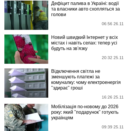
Дефіцит палива в Україні: водії
та власники авто схопляться за
голови
06:56 26.11
Новий швидкий Інтернет у всіх
містах і навіть селах: тепер усі
будуть на зв'язку
20:32 25.11
Відключення світла не
зменшують платежі за
комуналку: чому електроенергія
"здирає" гроші
16:26 25.11
Мобілізація по-новому до 2026
року: який "подарунок" готують
українцям
09:39 25.11