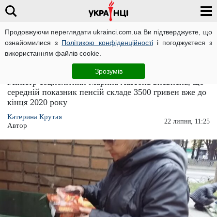
Продовжуючи переглядати ukrainci.com.ua Ви підтверджуєте, що
ознайомилися з
Політикою конфіденційності
і погоджуєтеся з
Головна
Україна
ЧИТАТЬ НА РУССКОМ
використанням файлів cookie.
Українцям обіцяють пенсії у 3500 гривен
Зрозумів
Міністр соцполітики Марина Лазебна впевнена, що
середній показник пенсій складе 3500 гривен вже до
кінця 2020 року
Катерина Крутая
22 липня, 11:25
Автор