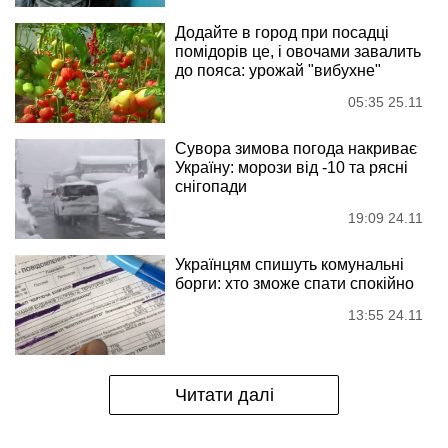
Додайте в город при посадці
помідорів це, і овочами завалить
до пояса: урожай "вибухне"
05:35 25.11
Сувора зимова погода накриває
Україну: морози від -10 та рясні
снігопади
19:09 24.11
Українцям спишуть комунальні
борги: хто зможе спати спокійно
13:55 24.11
Читати далі