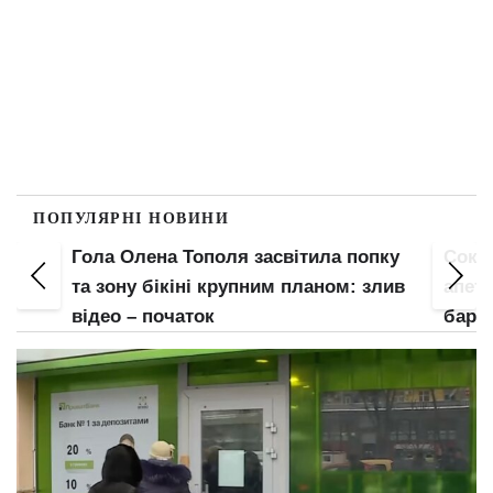
ПОПУЛЯРНІ НОВИНИ
Гола Олена Тополя засвітила попку
Соковита 
та зону бікіні крупним планом: злив
апетитні 
відео – початок
барсетка