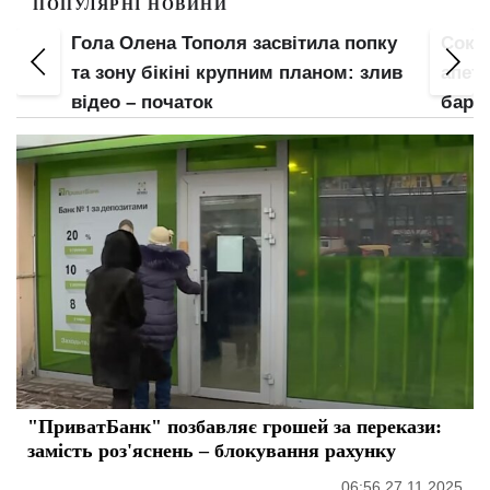
ПОПУЛЯРНІ НОВИНИ
пку
Соковита Анна Трінчер оголила
Майж
злив
апетитні груди і нижче пояса: ось це
блисн
барсетка
зона 
"ПриватБанк" позбавляє грошей за перекази:
замість роз'яснень – блокування рахунку
06:56 27.11.2025