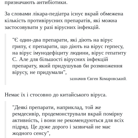
призначають антибіотики.
За словами лікара-педіатра існує вкрай обмежена
кількість противірусних препаратів, які можна
застосовувати у разі вірусних інфекцій.
"Є один-два препарати, які діють на вірус
грипу, є препарати, що діють на вірус герпесу,
на вірус імунодефіциту людини, вірус гепатиту
С. Але для більшості вірусних інфекцій
препарату, який придушував би розмноження
вірусу, не придумали",
зазначив Євген Комаровський.
Немає їх і стосовно до китайського віруса.
"Деякі препарати, наприклад, той же
ремдесивір, продемонстрували вкрай помірну
активність, і вони не рекомендуються для всіх
підряд. Це дуже дорого і зазвичай не має
жодного сенсу",