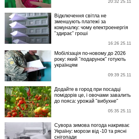
20:32 25.11
Відключення світла не
зменшують платежі за
комуналку: чому електроенергія
"здирає" гроші
16:26 25.11
Мобілізація по-новому до 2026
року: який "подарунок" готують
українцям
09:39 25.11
Додайте в город при посадці
помідорів це, і овочами завалить
до пояса: урожай "вибухне"
05:35 25.11
Сувора зимова погода накриває
Україну: морози від -10 та рясні
снігопади