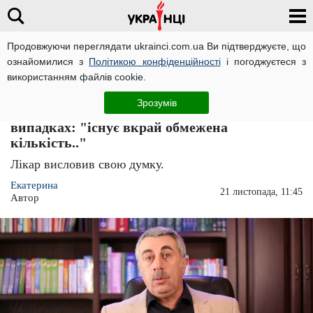
Продовжуючи переглядати ukrainci.com.ua Ви підтверджуєте, що
ознайомилися з
Політикою конфіденційності
і погоджуєтеся з
Головна
Україна
ЧИТАТЬ НА РУССКОМ
використанням файлів cookie.
Доктор Комаровський висловився про
Зрозумів
лікування антибіотиками в ковідних
випадках: "існує вкрай обмежена
кількість.."
Лікар висловив свою думку.
Екатерина
21 листопада, 11:45
Автор