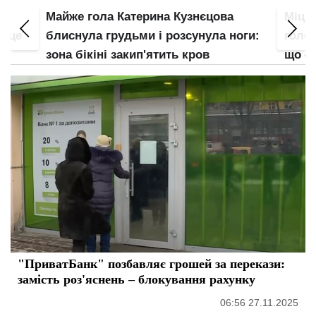
Міцкевич "злив", як розважається з
Анна 
оги:
голою Поляковою в одному ліжку:
позба
що скажуть її діти та чоловік
"Вчи
"ПриватБанк" позбавляє грошей за перекази:
замість роз'яснень – блокування рахунку
06:56 27.11.2025