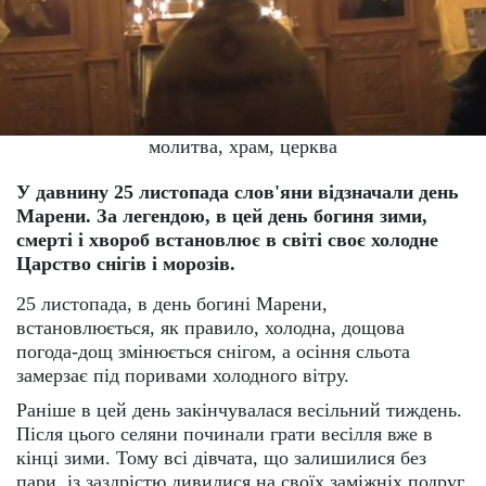
молитва, храм, церква
У давнину 25 листопада слов'яни відзначали день
Марени.
За легендою, в цей день богиня зими,
смерті і хвороб встановлює в світі своє холодне
Царство снігів і морозів.
25 листопада, в день богині Марени,
встановлюється, як правило, холодна, дощова
погода-дощ змінюється снігом, а осіння сльота
замерзає під поривами холодного вітру.
Раніше в цей день закінчувалася весільний тиждень.
Після цього селяни починали грати весілля вже в
кінці зими. Тому всі дівчата, що залишилися без
пари, із заздрістю дивилися на своїх заміжніх подруг.