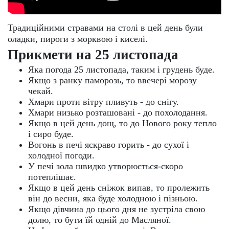
Традиційними стравами на столі в цей день були
оладки, пироги з морквою і киселі.
Прикмети на 25 листопада
Яка погода 25 листопада, таким і грудень буде.
Якщо з ранку паморозь, то ввечері морозу
чекай.
Хмари проти вітру пливуть - до снігу.
Хмари низько розташовані - до похолодання.
Якщо в цей день дощ, то до Нового року тепло
і сиро буде.
Вогонь в печі яскраво горить - до сухої і
холодної погоди.
У печі зола швидко утворюється-скоро
потеплішає.
Якщо в цей день сніжок випав, то пролежить
він до весни, яка буде холодною і пізньою.
Якщо дівчина до цього дня не зустріла свою
долю, то бути їй одній до Масляної.