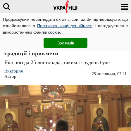
Продовжуючи переглядати ukrainci.com.ua Ви підтверджуєте, що
ознайомилися з
Політикою конфіденційності
і погоджуєтеся з
Головна
Україна
ЧИТАТЬ НА РУССКОМ
використанням файлів cookie.
Допоможіть покійним родичам і засуньте в
Зрозумів
себе моркву: яке свято 25 листопада,
традиції і прикмети
Яка погода 25 листопада, таким і грудень буде
Виктория
25 листопада, 07:21
Автор