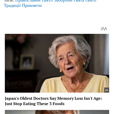
Теги:
Православне свято
Заборони свята
свято
Традиції
Прикмети