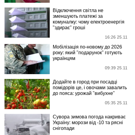
Відключення світла не
зменшують платежі за
комуналку: чому електроенергія
"здирає" гроші
16:26 25.11
Мобілізація по-новому до 2026
року: який "подарунок" готують
українцям
09:39 25.11
Додайте в город при посадці
помідорів це, і овочами завалить
до пояса: урожай "вибухне"
05:35 25.11
Сувора зимова погода накриває
Україну: морози від -10 та рясні
снігопади