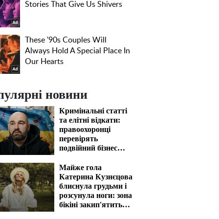
пулярні новини
Кримінальні статті
та елітні відкати:
правоохоронці
перевірять
подвійний бізнес
Олександра
Конотопського
Майже гола
Катерина Кузнєцова
блиснула грудьми і
розсунула ноги: зона
бікіні закип'ятить
кров