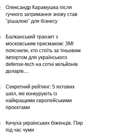
Олександр Карамушка після
2
гучного затримання знову став
"рішалою" для бізнесу
Балканський транзит з
0
московським присмаком: ЗМІ
пояснили, хто стоїть за тіньовим
імпортом для українського
defense-tech на сотні мільйонів
доларів…
Секретний рейтинг: 5 яхтових
4
шкіл, які конкурують із
найкращими європейськими
проєктами
Кичуха українських біженців. Пир
3
під час чуми