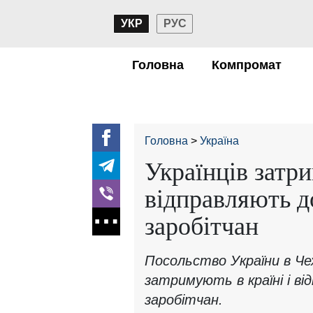
УКР
РУС
Головна
Компромат
Головна
Україна
Українців затри
відправляють д
заробітчан
Посольство України в Чех
затримують в країні і в
заробітчан.