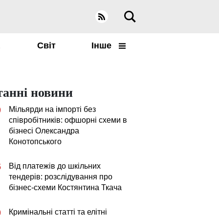
а
Світ
Інше
танні новини
Мільярди на імпорті без
0
співробітників: офшорні схеми в
бізнесі Олександра
Конотопського
Від платежів до шкільних
5
тендерів: розслідування про
бізнес-схеми Костянтина Ткача
Кримінальні статті та елітні
0