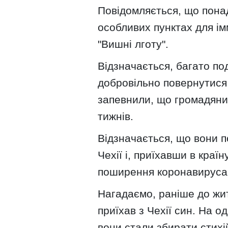
Повідомляється, що пона
особливих пунктах для імм
"Вишні лготу".
Відзначається, багато по
добровільно повернутися 
запевнили, що громадяни
тижнів.
Відзначається, що вони 
Чехії і, приїхавши в кра
поширення коронавируса
Нагадаємо, раніше до жи
приїхав з Чехії син. На 
вони стали збирати стихій