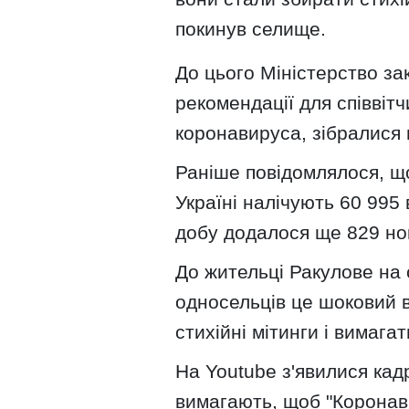
покинув селище.
До цього Міністерство за
рекомендації для співвітч
коронавируса, зібралися 
Раніше повідомлялося, що
Україні налічують 60 995
добу додалося ще 829 но
До жительці Ракулове на 
односельців це шоковий 
стихійні мітинги і вимага
На Youtube з'явилися кад
вимагають, щоб "Коронаві