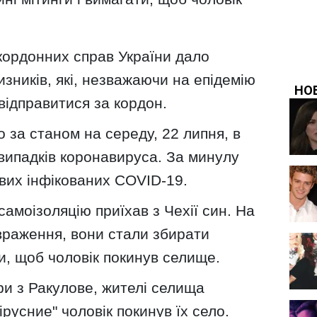
кордонних справ України дало
изників, які, незважаючи на епідемію
відправитися за кордон.
 за станом на середу, 22 липня, в
 випадків коронавируса. За минулу
вих інфікованих COVID-19.
самоізоляцію приїхав з Чехії син. На
враження, вони стали збирати
ти, щоб чоловік покинув селище.
ри з Ракулове, жителі селища
русние" чоловік покинув їх село.