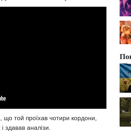
По
, що той проїхав чотири кордони,
і здавав аналізи.