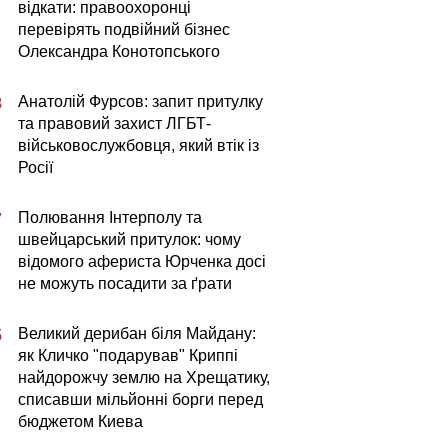
відкати: правоохоронці
перевірять подвійний бізнес
Олександра Конотопського
Анатолій Фурсов: запит притулку
8
та правовий захист ЛГБТ-
військовослужбовця, який втік із
Росії
Полювання Інтерполу та
7
швейцарський притулок: чому
відомого афериста Юрченка досі
не можуть посадити за ґрати
Великий дерибан біля Майдану:
5
як Кличко "подарував" Криппі
найдорожчу землю на Хрещатику,
списавши мільйонні борги перед
бюджетом Киева