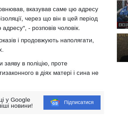
аповнював, вказував саме цю адресу
ізоляції, через що він в цей період
адресу", - розповів чоловік.
доказів і продовжують наполягати,
х.
и заяву в поліцію, проте
изаконного в діях матері і сина не
ці у Google
Підписатися
іші новини!