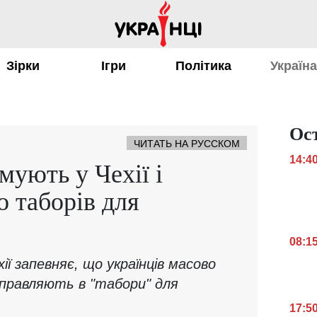
Зірки
Ігри
Політика
Україн
Ос
ЧИТАТЬ НА РУССКОМ
14:4
мують у Чехії і
о таборів для
08:1
ії запевняє, що українців масово
ідправляють в "табори" для
17:5