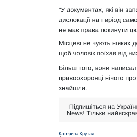
"У документах, які він з
дислокації на період само
не має права покинути цю 
Місцеві не чують ніяких 
щоб чоловік поїхав від ни
Більш того, вони написал
правоохоронці нічого прот
знайшли.
Підпишіться на Україн
News! Тільки найяскрав
Катерина Крутая