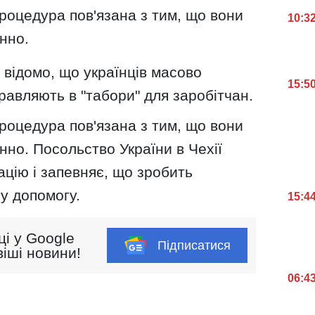
роцедура пов'язана з тим, що вони
10:3
онно.
о відомо, що українців масово
15:5
правляють в "табори" для заробітчан.
роцедура пов'язана з тим, що вони
нно. Посольство України в Чехії
цію і запевняє, що зробить
у допомогу.
15:4
ці у Google
Підписатися
іші новини!
06:4