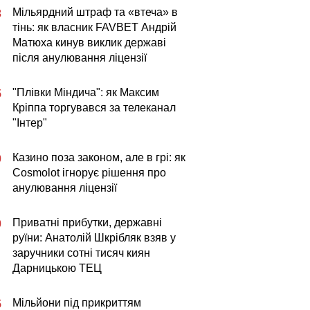
Мільярдний штраф та «втеча» в
3
тінь: як власник FAVBET Андрій
Матюха кинув виклик державі
після анулювання ліцензії
"Плівки Міндича": як Максим
5
Кріппа торгувався за телеканал
"Інтер"
Казино поза законом, але в грі: як
0
Cosmolot ігнорує рішення про
анулювання ліцензії
Приватні прибутки, державні
0
руїни: Анатолій Шкрібляк взяв у
заручники сотні тисяч киян
Дарницькою ТЕЦ
Мільйони під прикриттям
5