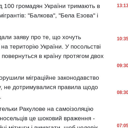
д 100 громадян України тримають в
13:1
ігрантів: "Балкова", "Бела Езова" і
дали заяву про те, що хочуть
10:3
на територію України. У посольстві
 повернуться в країну протягом двох
09:3
порушили міграційне законодавство
їну, не дотримувалися правила щодо
08:3
.
тельки Ракулове на самоізоляцію
односельців це шоковий враження -
07:0
ні мітинги і вимагати, щоб чоловік