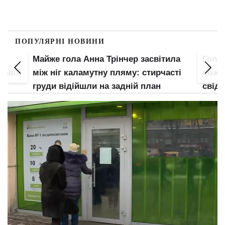
ПОПУЛЯРНІ НОВИНИ
Майже гола Анна Трінчер засвітила
Гола 
кавій
між ніг каламутну пляму: стирчасті
обжал
є
груди відійшли на задній план
свідо