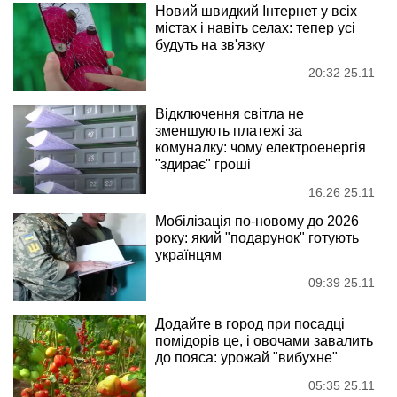
Новий швидкий Інтернет у всіх
містах і навіть селах: тепер усі
будуть на зв'язку
20:32 25.11
Відключення світла не
зменшують платежі за
комуналку: чому електроенергія
"здирає" гроші
16:26 25.11
Мобілізація по-новому до 2026
року: який "подарунок" готують
українцям
09:39 25.11
Додайте в город при посадці
помідорів це, і овочами завалить
до пояса: урожай "вибухне"
05:35 25.11