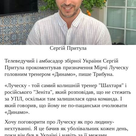
Сергій Притула
Телеведучий і амбасадор збірної України Сергій
Притула прокоментував призначення Мірчі Луческу
головним тренером «Динамо», пише Трибуна.
«Луческу - той самий колишній тренер "Шахтаря" і
російського "Зеніта", який розповідав, що не стежить
за УПЛ, оскільки там залишилася одна команда. І
який говорив, що йому не по-пацанськи очолювати
«Динамо».
Хочу поговорити про Луческу як про людину-
нехтуванні. Я це бачив як уболівальник кожен день,
поки він був в Україні і навіть за її межами.