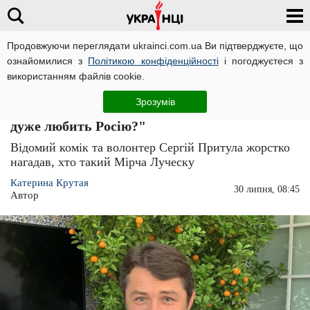
Продовжуючи переглядати ukrainci.com.ua Ви підтверджуєте, що
ознайомилися з
Політикою конфіденційності
і погоджуєтеся з
Головна
Україна
ЧИТАТЬ НА РУССКОМ
використанням файлів cookie.
Притула гарно пройшовся по ставленику
Зрозумів
Суркісів і Медведчука: "Це той Луческу що
дуже любить Росію?"
Відомий комік та волонтер Сергій Притула жорстко
нагадав, хто такий Мірча Луческу
Катерина Крутая
30 липня, 08:45
Автор