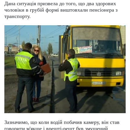
Дана ситуація призвела до того, що два здорових
чоловіки в грубій формі виштовхали пенсіонера з
транспорту.
Зазначимо, що коли водій побачив камеру, він став
говорити м'якше і врешті-решт був змушений