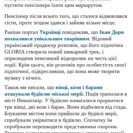
пустити пенсіонера їхати цим маршрутом.
Пенсіонер після всього того, що сталося відмовлявся
сісти, проте згодом здався і зайняв вільне місце.
Раніше портал
Українці
повідомляв, що
Іван Дорн
похвалився унікальним творінням
. Відомий
український продюсер розповів, що його підопічна
GLORIA створила новий шикарний трек, і
оприлюднив невеликий відеоролик на честь цієї
події. Крім цього, він розповів про особистість своєї
підопічної, підкресливши, що вона може творити
музику з нічого.
Також ми писали, що
вівці, кози і барани
атакували будівлю міської мерії.
Подія трапилася в
місті Невшехвір. У будівлю намагалися прорватися
три вівці, дві кози і баран. Вони відбилися від стада.
Блукаючи містом вони прийшли до будівлі мерії,
спробували увірватися в будівлю. Спочатку їм
спробували перешкодити представники охорони.