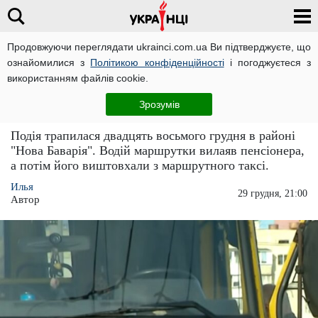
Продовжуючи переглядати ukrainci.com.ua Ви підтверджуєте, що
ознайомилися з
Політикою конфіденційності
і погоджуєтеся з
Головна
Україна
ЧИТАТЬ НА РУССКОМ
використанням файлів cookie.
Це обурливо: пенсіонера грубо виштовхали з
Зрозумів
Харківської маршрутки (відео)
Подія трапилася двадцять восьмого грудня в районі
"Нова Баварія". Водій маршрутки вилаяв пенсіонера,
а потім його виштовхали з маршрутного таксі.
Илья
29 грудня, 21:00
Автор