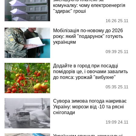
комуналку: чому електроенергія
"здирає" гроші
16:26 25.11
Мобілізація по-новому до 2026
року: який "подарунок" готують
українцям
09:39 25.11
Додайте в город при посадці
помідорів це, і овочами завалить
до пояса: урожай "вибухне"
05:35 25.11
Сувора зимова погода накриває
Україну: морози від -10 та рясні
снігопади
19:09 24.11