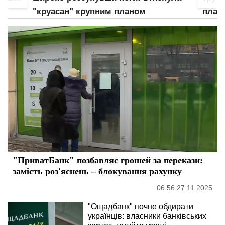
планом
неї
"ПриватБанк" позбавляє грошей за перекази:
замість роз'яснень – блокування рахунку
06:56 27.11.2025
"Ощадбанк" почне обдирати
українців: власники банківських