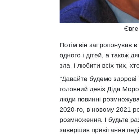
Євге
Потім він запропонував в
одного і дітей, а також д
зла, і любити всіх тих, х
"Давайте будемо здорові 
головний девіз Діда Мор
люди повинні розмножува
2020-го, в новому 2021 р
розмноження. І будьте раз
завершив привітання педі