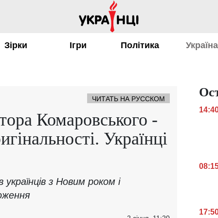
Зірки
Ігри
Політика
Україн
Ос
ЧИТАТЬ НА РУССКОМ
14:4
тора Комаровського -
ригінальності. Українці
08:1
 українців з Новим роком і
оження
17:5
2 січня, 11:20