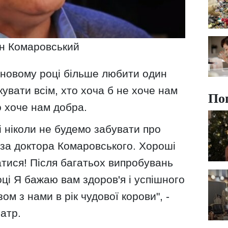
н Комаровський
 новому році більше любити один
якувати всім, хто хоча б не хоче нам
По
то хоче нам добра.
і ніколи не будемо забувати про
оза доктора Комаровського. Хороші
тися! Після багатьох випробувань
оці Я бажаю вам здоров'я і успішного
ом з нами в рік чудової корови", -
атр.