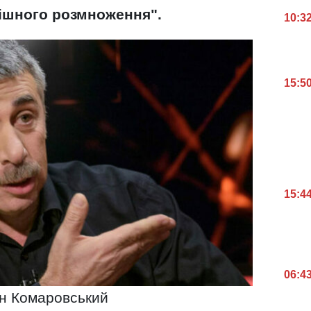
пішного розмноження".
10:3
15:5
15:4
06:4
н Комаровський