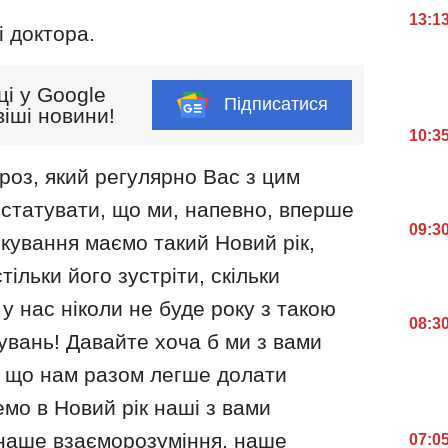
13:1
і доктора.
ці у Google
Підписатися
іші новини!
10:3
роз, який регулярно Вас з цим
нстатувати, що ми, напевно, вперше
09:3
лкування маємо такий Новий рік,
тільки його зустріти, скільки
у нас ніколи не буде року з такою
08:3
бувань! Давайте хоча б ми з вами
, що нам разом легше долати
мо в Новий рік наші з вами
 наше взаєморозуміння, наше
07:0