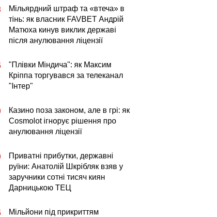
Мільярдний штраф та «втеча» в
3
тінь: як власник FAVBET Андрій
Матюха кинув виклик державі
після анулювання ліцензії
"Плівки Міндича": як Максим
5
Кріппа торгувався за телеканал
"Інтер"
Казино поза законом, але в грі: як
0
Cosmolot ігнорує рішення про
анулювання ліцензії
Приватні прибутки, державні
0
руїни: Анатолій Шкрібляк взяв у
заручники сотні тисяч киян
Дарницькою ТЕЦ
Мільйони під прикриттям
5