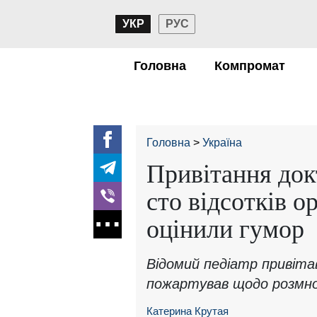
УКР
РУС
Головна
Компромат
Головна
Україна
Привітання док
сто відсотків о
оцінили гумор
Відомий педіатр привітав
пожартував щодо розмн
Катерина Крутая