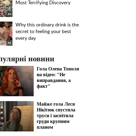
пулярні новини
Гола Олена Тополя
на відео: "Не
виправдання, а
факт"
Майже гола Леся
Нікітюк спустила
труси і засвітила
груди крупним
планом