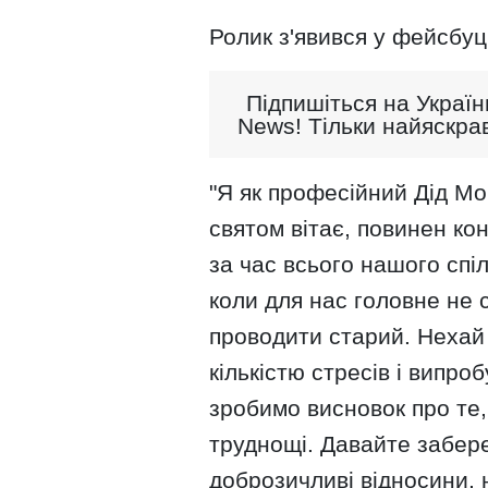
Ролик з'явився у фейсбуц
Підпишіться на Україн
News! Тільки найяскрав
"Я як професійний Дід Мо
святом вітає, повинен ко
за час всього нашого спі
коли для нас головне не с
проводити старий. Нехай 
кількістю стресів і випро
зробимо висновок про те
труднощі. Давайте забере
доброзичливі відносини,