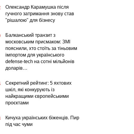
Олександр Карамушка після
2
гучного затримання знову став
"рішалою" для бізнесу
Балканський транзит з
0
московським присмаком: ЗМІ
пояснили, хто стоїть за тіньовим
імпортом для українського
defense-tech на сотні мільйонів
доларів…
Секретний рейтинг: 5 яхтових
4
шкіл, які конкурують із
найкращими європейськими
проєктами
Кичуха українських біженців. Пир
3
під час чуми