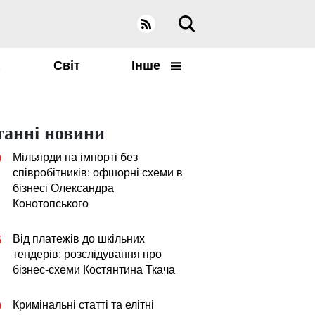
а
Світ
Інше
танні новини
Мільярди на імпорті без
0
співробітників: офшорні схеми в
бізнесі Олександра
Конотопського
Від платежів до шкільних
5
тендерів: розслідування про
бізнес-схеми Костянтина Ткача
Кримінальні статті та елітні
0