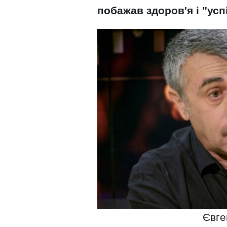
побажав здоров'я і "ус
Євге