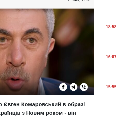
18:5
16:0
15:5
ер Євген Комаровський в образі
раїнців з Новим роком - він