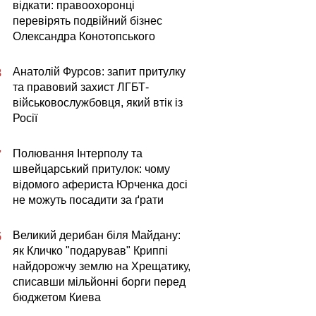
відкати: правоохоронці
перевірять подвійний бізнес
Олександра Конотопського
Анатолій Фурсов: запит притулку
8
та правовий захист ЛГБТ-
військовослужбовця, який втік із
Росії
Полювання Інтерполу та
7
швейцарський притулок: чому
відомого афериста Юрченка досі
не можуть посадити за ґрати
Великий дерибан біля Майдану:
5
як Кличко "подарував" Криппі
найдорожчу землю на Хрещатику,
списавши мільйонні борги перед
бюджетом Киева