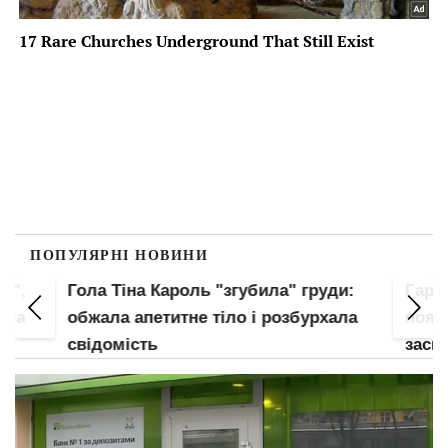
ПОПУЛЯРНІ НОВИНИ
и",
Гола Тіна Кароль "згубила" груди:
Гаря
ула
обжала апетитне тіло і розбурхала
пояса
свідомість
засві