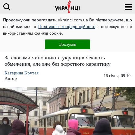
Продовжуючи переглядати ukrainci.com.ua Ви підтверджуєте, що
ознайомилися з
Політикою конфіденційності
і погоджуєтеся з
Головна
Україна
ЧИТАТЬ НА РУССКОМ
використанням файлів cookie.
Ляшко і Шмигаль розповіли про долю
Зрозумів
локдауну після 24 січня
За словами чиновників, українців чекають
обмеження, але вже без жорсткого карантину
Катерина Крутая
16 січня, 09:10
Автор