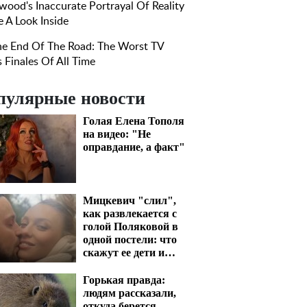
пулярные новости
Голая Елена Тополя
на видео: "Не
оправдание, а факт"
Мицкевич "слил",
как развлекается с
голой Поляковой в
одной постели: что
скажут ее дети и
муж
Горькая правда:
людям рассказали,
откуда берется