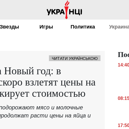
Звезды
Игры
Политика
Украин
По
ЧИТАТИ УКРАЇНСЬКОЮ
14:4
а Новый год: в
скоро взлетят цены на
окирует стоимостью
08:1
е подорожают мясо и молочные
продолжат расти цены на яйца и
17:5