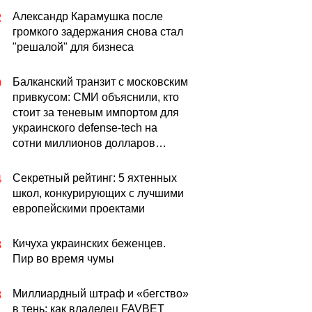
Александр Карамушка после
2
громкого задержания снова стал
"решалой" для бизнеса
Балканский транзит с московским
0
привкусом: СМИ объяснили, кто
стоит за теневым импортом для
украинского defense-tech на
сотни миллионов долларов…
Секретный рейтинг: 5 яхтенных
4
школ, конкурирующих с лучшими
европейскими проектами
Кичуха украинских беженцев.
3
Пир во время чумы
Миллиардный штраф и «бегство»
3
в тень: как владелец FAVBET