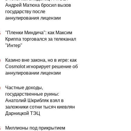
Андрей Матюха бросил вызов
государству после
аннулирования лицензии
"Пленки Миндича": как Максим
5
Криппа торговался за телеканал
"Интер"
Казино вне закона, но в игре: как
0
Cosmolot игнорирует решение об
аннулировании лицензии
Частные доходы,
0
государственные руины:
Анатолий Шкрибляк взял в
заложники сотни тысяч киевлян
Дарницкой ТЭЦ
Миллионы под прикрытием
5