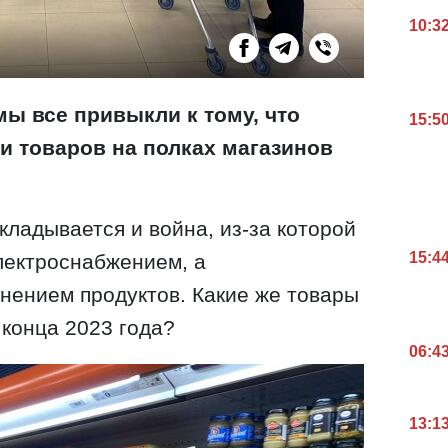
10:3
ы все привыкли к тому, что
15:5
и товаров на полках магазинов
кладывается и война, из-за которой
15:4
лектроснабжением, а
анением продуктов. Какие же товары
 конца 2023 года?
06:4
13:1