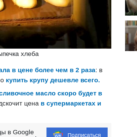
ыпечка хлеба
ала в цене более чем в 2 раза
: в
но
купить крупу дешевле всего.
сливочное масло скоро будет в
дскочит цена
в супермаркетах и
ы в Google
Подписаться