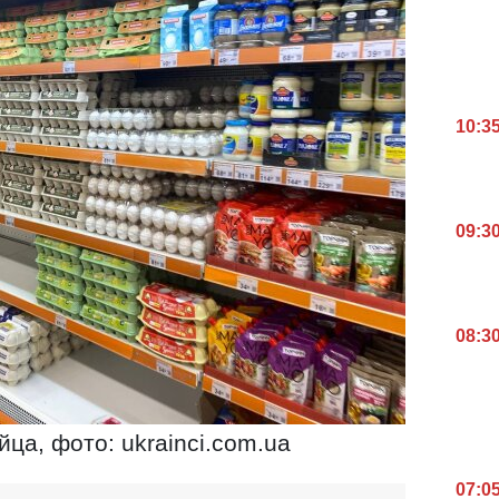
10:3
09:3
08:3
йца, фото: ukrainci.com.ua
07:0