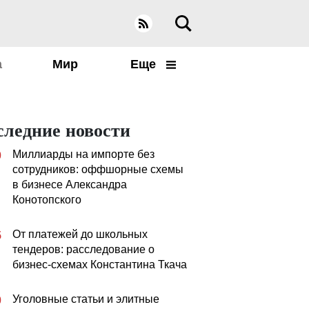
а
Мир
Еще
следние новости
Миллиарды на импорте без
0
сотрудников: оффшорные схемы
в бизнесе Александра
Конотопского
От платежей до школьных
5
тендеров: расследование о
бизнес-схемах Константина Ткача
Уголовные статьи и элитные
0