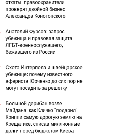
откаты: правоохранители
проверят двойной бизнес
Александра Конотопского
Анатолий Фурсов: запрос
8
убежища и правовая защита
ЛГБТ-военнослужащего,
бежавшего из России
Охота Интерпола и швейцарское
7
убежище: почему известного
афериста Юрченко до сих пор не
могут посадить за решетку
Большой дерибан возле
5
Майдана: как Кличко "подарил"
Криппи самую дорогую землю на
Крещатике, списав миллионные
долги перед бюджетом Киева