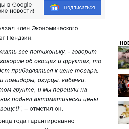
ы в Google
Подписаться
кие новости!
казал член Экономического
ег Пендзин.
жать все потихоньку, - говорит
 говорим об овощах и фруктах, то
ет прибавляться к цене товара.
и помидоры, огурцы, кабачки,
том грунте, и мы перешли на
рник поднял автоматически цены
овощей"
, – отметил он.
конца года гарантированно