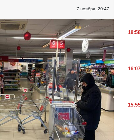
7 ноября, 20:47
18:5
16:0
15:5