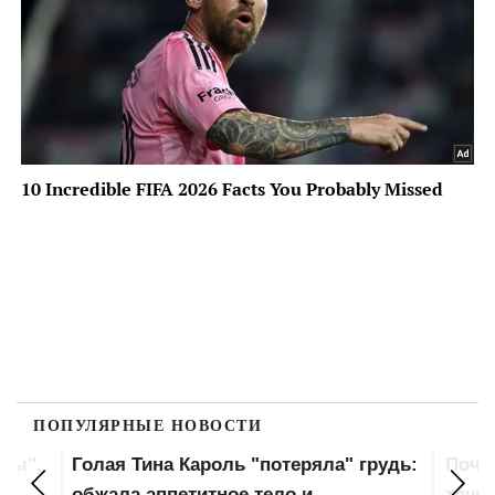
ПОПУЛЯРНЫЕ НОВОСТИ
оны",
Голая Тина Кароль "потеряла" грудь:
Почт
ла
обжала аппетитное тело и
трус