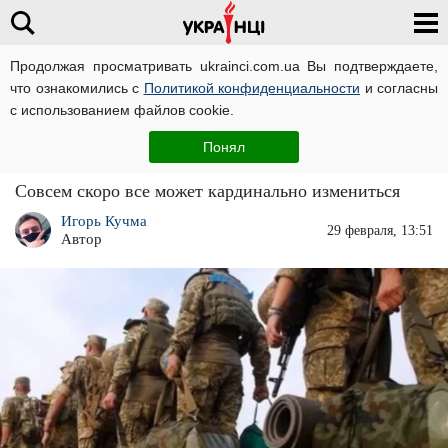
Продолжая просматривать ukrainci.com.ua Вы подтверждаете,
что ознакомились с
Политикой конфиденциальности
и согласны
Главная
Украина
ЧИТАТИ УКРАЇНСЬКОЮ
с использованием файлов cookie.
Скандальный закон о мобилизации: будет ли
Понял
действовать отсрочка, которую давали ранее
Совсем скоро все может кардинально измениться
Игорь Кучма
29 февраля, 13:51
Автор