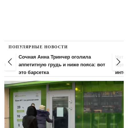
ПОПУЛЯРНЫЕ НОВОСТИ
Сочная Анна Тринчер оголила
Ната
для
аппетитную грудь и ниже пояса: вот
идеа
это барсетка
инте