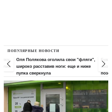
ПОПУЛЯРНЫЕ НОВОСТИ
попку
Оля Полякова оголила свои "фляги",
Букв
 слив
широко расставив ноги: еще и ниже
свою
пупка сверкнула
позе: