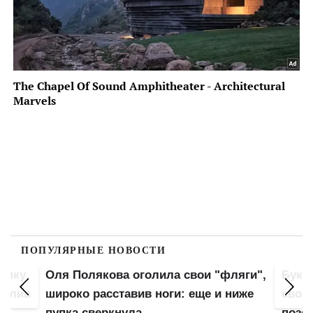
ПОПУЛЯРНЫЕ НОВОСТИ
попку
Оля Полякова оголила свои "фляги",
Букв
 слив
широко расставив ноги: еще и ниже
свою
пупка сверкнула
позе: