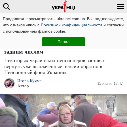
Продолжая просматривать ukrainci.com.ua Вы подтверждаете,
что ознакомились с
Политикой конфиденциальности
и согласны
Главная
Украина
ЧИТАТИ УКРАЇНСЬКОЮ
с использованием файлов cookie.
Пенсионеров заставят вернуть деньги
Понял
обратно ПФУ: выплаты пенсии "отожмут"
задним числом
Некоторых украинских пенсионеров заставят
вернуть уже выплаченные пенсии обратно в
Пенсионный фонд Украины.
Игорь Кучма
15 июня, 17:47
Автор