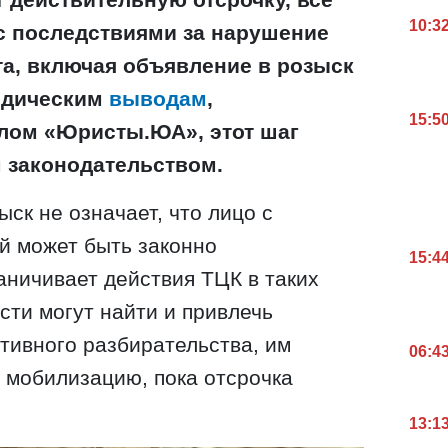
10:3
 с последствиями за нарушение
та, включая объявление в розыск
идическим
выводам
,
15:5
лом «Юристы.ЮА», этот шаг
 законодательством.
ск не означает, что лицо с
й может быть законно
15:4
аничивает действия ТЦК в таких
сти могут найти и привлечь
тивного разбирательства, им
06:4
 мобилизацию, пока отсрочка
13:1