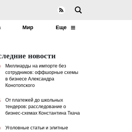
а
Мир
Еще
следние новости
Миллиарды на импорте без
0
сотрудников: оффшорные схемы
в бизнесе Александра
Конотопского
От платежей до школьных
5
тендеров: расследование о
бизнес-схемах Константина Ткача
Уголовные статьи и элитные
0