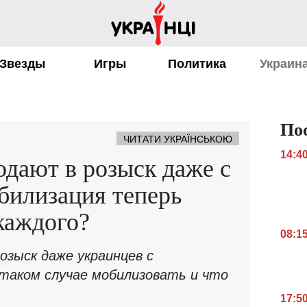
Звезды
Игры
Политика
Украин
По
ЧИТАТИ УКРАЇНСЬКОЮ
14:4
дают в розыск даже с
билизация теперь
 каждого?
08:1
озыск даже украинцев с
 таком случае мобилизовать и что
17:5