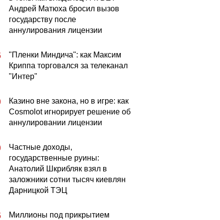
Андрей Матюха бросил вызов
государству после
аннулирования лицензии
"Пленки Миндича": как Максим
5
Криппа торговался за телеканал
"Интер"
Казино вне закона, но в игре: как
0
Cosmolot игнорирует решение об
аннулировании лицензии
Частные доходы,
0
государственные руины:
Анатолий Шкрибляк взял в
заложники сотни тысяч киевлян
Дарницкой ТЭЦ
Миллионы под прикрытием
5