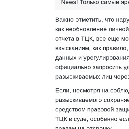
News! Только самые яр
Важно отметить, что нар
как необновление лично
отчета в ТЦК, все еще м
взысканиям, как правило
данных и урегулировани
официально запросить у
разыскиваемых лиц чере
Если, несмотря на соблю
разыскиваемого сохраня
средством правовой защ
TЦК в суде, особенно ес
правам на отсрочку.