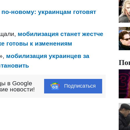
по-новому: украинцам готовят
бщали,
мобилизация станет жестче
же готовы к изменениям
»,
мобилизация украинцев за
По
становить
ы в Google
Подписаться
кие новости!