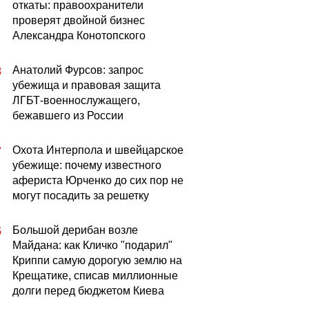
откаты: правоохранители
проверят двойной бизнес
Александра Конотопского
Анатолий Фурсов: запрос
8
убежища и правовая защита
ЛГБТ-военнослужащего,
бежавшего из России
Охота Интерпола и швейцарское
7
убежище: почему известного
афериста Юрченко до сих пор не
могут посадить за решетку
Большой дерибан возле
5
Майдана: как Кличко "подарил"
Криппи самую дорогую землю на
Крещатике, списав миллионные
долги перед бюджетом Киева