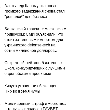
Александр Карамушка после
2
громкого задержания снова стал
"решалой" для бизнеса
Балканский транзит с московским
0
привкусом: СМИ объяснили, кто
стоит за теневым импортом для
украинского defense-tech на
сотни миллионов долларов…
Секретный рейтинг: 5 яхтенных
4
школ, конкурирующих с лучшими
европейскими проектами
Кичуха украинских беженцев.
3
Пир во время чумы
Миллиардный штраф и «бегство»
3
в тень: как владелец FAVBET