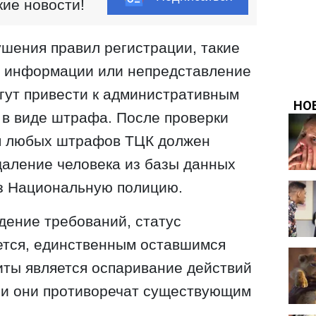
кие новости!
ушения правил регистрации, такие
й информации или непредставление
огут привести к административным
, в виде штрафа. После проверки
я любых штрафов ТЦК должен
даление человека из базы данных
з Национальную полицию.
дение требований, статус
ется, единственным оставшимся
иты является оспаривание действий
ли они противоречат существующим