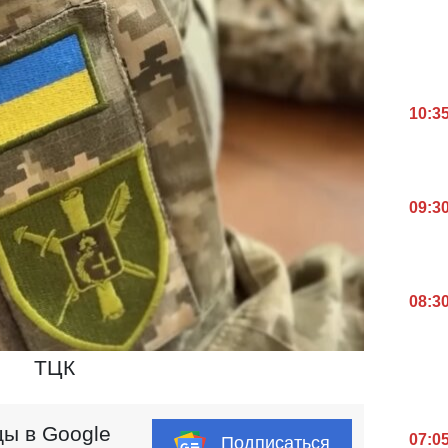
10:3
09:3
08:3
ТЦК
ы в Google
07:0
Подписаться