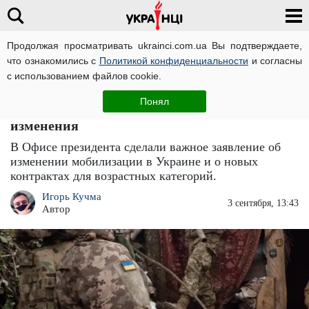
Продолжая просматривать ukrainci.com.ua Вы подтверждаете,
что ознакомились с
Политикой конфиденциальности
и согласны
Главная
Украина
ЧИТАТИ УКРАЇНСЬКОЮ
с использованием файлов cookie.
Мобилизация с 18 лет и новые условия:
Понял
украинцам готовят революционные
изменения
В Офисе президента сделали важное заявление об
изменении мобилизации в Украине и о новых
контрактах для возрастных категорий.
Игорь Кучма
3 сентября, 13:43
Автор