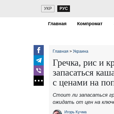
УКР
РУС
Главная
Компромат
Главная
Украина
Гречка, рис и к
запасаться каш
с ценами на по
Стоит ли запасаться гре
ожидать от цен на ключ
Игорь Кучма