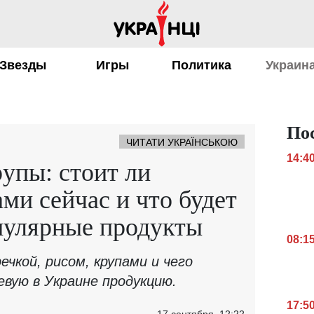
Звезды
Игры
Политика
Украин
По
ЧИТАТИ УКРАЇНСЬКОЮ
14:4
рупы: стоит ли
ами сейчас и что будет
пулярные продукты
08:1
чкой, рисом, крупами и чего
евую в Украине продукцию.
17:5
17 сентября, 12:22