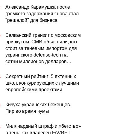
Александр Карамушка после
2
громкого задержания снова стал
"решалой" для бизнеса
Балканский транзит с московским
0
привкусом: СМИ объяснили, кто
стоит за теневым импортом для
украинского defense-tech на
сотни миллионов долларов…
Секретный рейтинг: 5 яхтенных
4
школ, конкурирующих с лучшими
европейскими проектами
Кичуха украинских беженцев.
3
Пир во время чумы
Миллиардный штраф и «бегство»
3
в тень: как владелец FAVBET