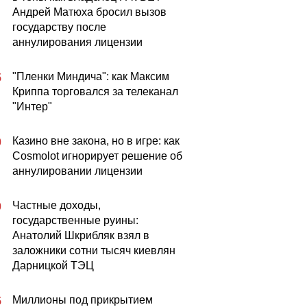
Андрей Матюха бросил вызов
государству после
аннулирования лицензии
"Пленки Миндича": как Максим
5
Криппа торговался за телеканал
"Интер"
Казино вне закона, но в игре: как
0
Cosmolot игнорирует решение об
аннулировании лицензии
Частные доходы,
0
государственные руины:
Анатолий Шкрибляк взял в
заложники сотни тысяч киевлян
Дарницкой ТЭЦ
Миллионы под прикрытием
5