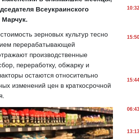
10:3
едседателя Всеукраинского
 Марчук.
 стоимость зерновых культур тесно
15:5
нием перерабатывающей
отражают производственные
сбор, переработку, обжарку и
 факторы остаются относительно
15:4
ных изменений цен в краткосрочной
я.
06:4
13:1