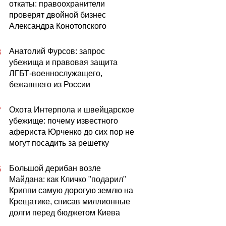
откаты: правоохранители
проверят двойной бизнес
Александра Конотопского
Анатолий Фурсов: запрос
8
убежища и правовая защита
ЛГБТ-военнослужащего,
бежавшего из России
Охота Интерпола и швейцарское
7
убежище: почему известного
афериста Юрченко до сих пор не
могут посадить за решетку
Большой дерибан возле
5
Майдана: как Кличко "подарил"
Криппи самую дорогую землю на
Крещатике, списав миллионные
долги перед бюджетом Киева