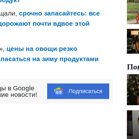
бщали,
срочно запасайтесь: все
орожают почти вдвое этой
»,
цены на овощи резко
апасаться на зиму продуктами
По
ы в Google
Подписаться
кие новости!