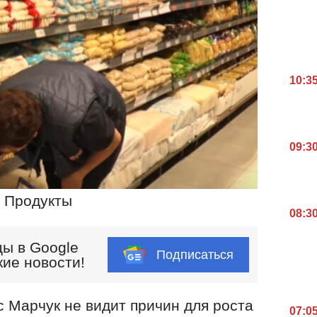
10:3
09:3
Продукты
08:3
ы в Google
Подписаться
кие новости!
 Марчук не видит причин для роста
07:0