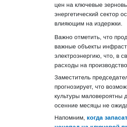
цен на ключевые зерновы
энергетический сектор о
влияющим на издержки.
Важно отметить, что про
важные объекты инфрастр
электроэнергию, что, в с
расходы на производство
Заместитель председател
прогнозирует, что возмо
культуры маловероятны д
осенние месяцы не ожида
Напомним,
когда запаса
ценопад на ключевой п