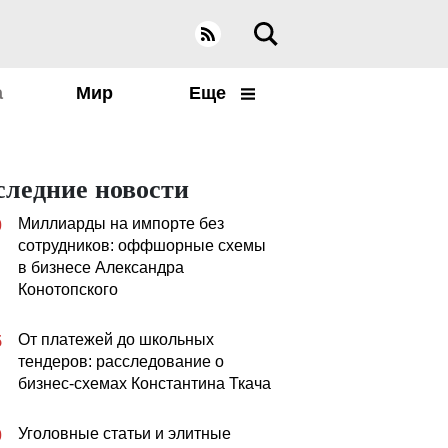
а
Мир
Еще
следние новости
Миллиарды на импорте без
0
сотрудников: оффшорные схемы
в бизнесе Александра
Конотопского
От платежей до школьных
5
тендеров: расследование о
бизнес-схемах Константина Ткача
Уголовные статьи и элитные
0