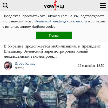
Продолжая просматривать ukrainci.com.ua Вы подтверждаете,
что ознакомились с
Политикой конфиденциальности
и согласны
Главная
Украина
ЧИТАТИ УКРАЇНСЬКОЮ
с использованием файлов cookie.
Уже и за границей: мобилизация в Украине
Понял
приняла неожиданный оборот
В Украине продолжается мобилизация, и президент
Владимир Зеленский зарегистрировал новый
неожиданный законопроект.
Игорь Кучма
22 сентября, 18:52
Автор