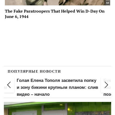
ПОПУЛЯРНЫЕ НОВОСТИ
а
Голая Елена Тополя засветила попку
Букв
лом":
и зону бикини крупным планом: слив
свою
видео – начало
позе: