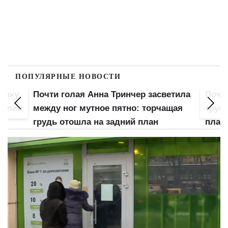
ПОПУЛЯРНЫЕ НОВОСТИ
тила
Почти голая Леся Никитюк спустила
Гола
щая
трусы и засветила грудь крупным
"мохн
планом
нее