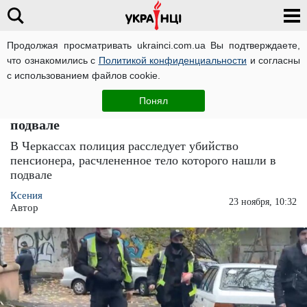
Продолжая просматривать ukrainci.com.ua Вы подтверждаете,
что ознакомились с
Политикой конфиденциальности
и согласны
Главная
Украина
ЧИТАТИ УКРАЇНСЬКОЮ
с использованием файлов cookie.
В Черкассах надругались над немощным
Понял
пенсионером: изуродованное тело нашли в
подвале
В Черкассах полиция расследует убийство
пенсионера, расчлененное тело которого нашли в
подвале
Ксения
23 ноября, 10:32
Автор