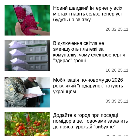
Новий швидкий Інтернет у всіх
містах і навіть селах: тепер усі
будуть на зв'язку
20:32 25.11
Відключення світла не
зменшують платежі за
комуналку: чому електроенергія
"здирає" гроші
16:26 25.11
Мобілізація по-новому до 2026
року: який "подарунок" готують
українцям
09:39 25.11
Додайте в город при посадці
помідорів це, і овочами завалить
до пояса: урожай "вибухне"