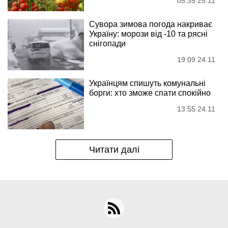
05:35 25.11
Сувора зимова погода накриває
Україну: морози від -10 та рясні
снігопади
19:09 24.11
Українцям спишуть комунальні
борги: хто зможе спати спокійно
13:55 24.11
Читати далі