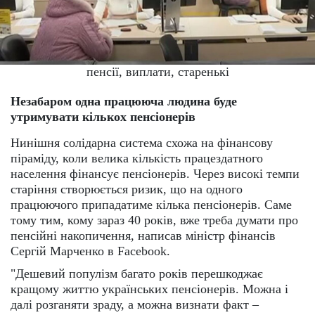
пенсії, виплати, старенькі
Незабаром одна працююча людина буде
утримувати кількох пенсіонерів
Нинішня солідарна система схожа на фінансову
піраміду, коли велика кількість працездатного
населення фінансує пенсіонерів. Через високі темпи
старіння створюється ризик, що на одного
працюючого припадатиме кілька пенсіонерів. Саме
тому тим, кому зараз 40 років, вже треба думати про
пенсійні накопичення, написав міністр фінансів
Сергій Марченко в Facebook.
"Дешевий популізм багато років перешкоджає
кращому життю українських пенсіонерів. Можна і
далі розганяти зраду, а можна визнати факт –