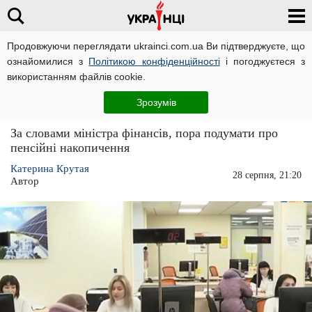
Продовжуючи переглядати ukrainci.com.ua Ви підтверджуєте, що
ознайомилися з
Політикою конфіденційності
і погоджуєтеся з
Головна
Україна
ЧИТАТЬ НА РУССКОМ
використанням файлів cookie.
Мінфін закликав 40-річних готуватися до
Зрозумів
старості
За словами міністра фінансів, пора подумати про
пенсійні накопичення
Катерина Крутая
28 серпня, 21:20
Автор