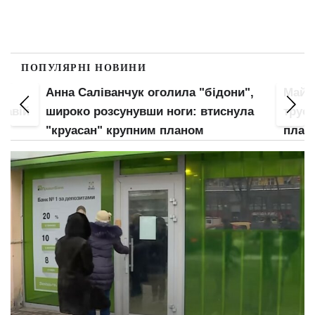
ПОПУЛЯРНІ НОВИНИ
Анна Саліванчук оголила "бідони",
Майж
кавій
широко розсунувши ноги: втиснула
труси
є
"круасан" крупним планом
план